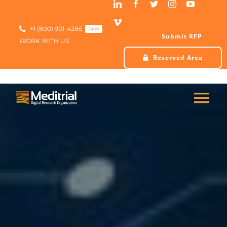
Skip
to
content
+1 (800) 901-4286
24hrs
Submit RFP
WORK WITH US
Reserved Area
Tog
Nav
HOME
ABOUT US
SERVICES