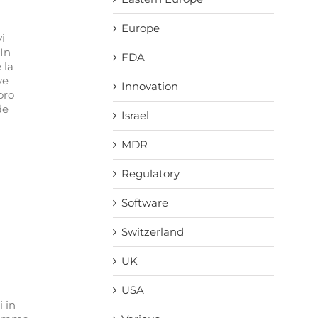
Europe
vi
 In
FDA
 la
ve
Innovation
oro
de
Israel
MDR
Regulatory
Software
Switzerland
UK
USA
i in