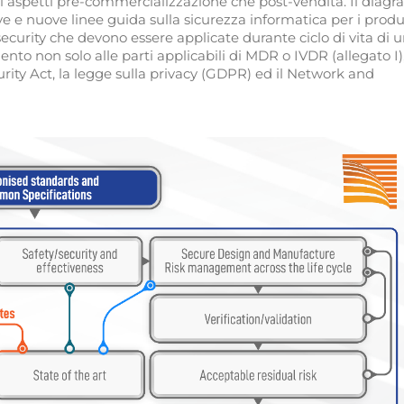
li aspetti pre-commercializzazione che post-vendita. Il dia
ve e nuove linee guida sulla sicurezza informatica per i produ
rsecurity che devono essere applicate durante ciclo di vita di 
ento non solo alle parti applicabili di MDR o IVDR (allegato I
rity Act, la legge sulla privacy (GDPR) ed il Network and