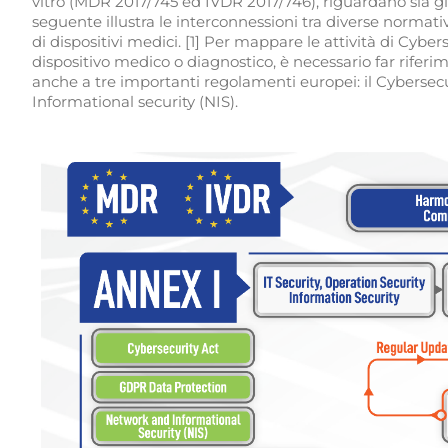
vitro (MDR 2017/745 ed IVDR 2017/746), riguardano sia g
seguente illustra le interconnessioni tra diverse normati
di dispositivi medici. [1] Per mappare le attività di Cybe
dispositivo medico o diagnostico, è necessario far riferim
anche a tre importanti regolamenti europei: il Cybersecu
Informational security (NIS).