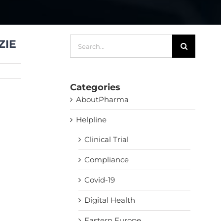
Search
ZIE
for:
Categories
AboutPharma
Helpline
Clinical Trial
Compliance
Covid-19
Digital Health
Eastern Europe