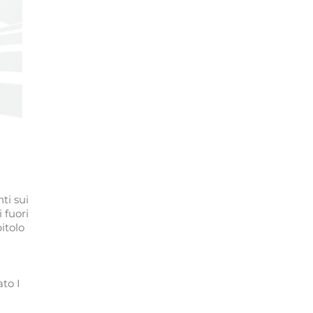
ti sui
i fuori
itolo
ato I