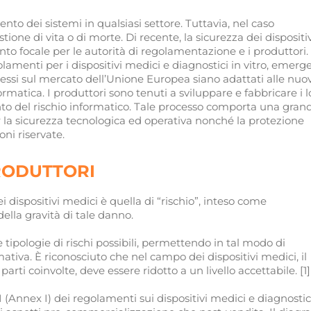
nto dei sistemi in qualsiasi settore. Tuttavia, nel caso
tione di vita o di morte. Di recente, la sicurezza dei dispositi
o focale per le autorità di regolamentazione e i produttori.
lamenti per i dispositivi medici e diagnostici in vitro, emerge
mmessi sul mercato dell’Unione Europea siano adattati alle nuo
rmatica. I produttori sono tenuti a sviluppare e fabbricare i l
onto del rischio informatico. Tale processo comporta una gran
 la sicurezza tecnologica ed operativa nonché la protezione
oni riservate.
PRODUTTORI
i dispositivi medici è quella di “rischio”, inteso come
lla gravità di tale danno.
 tipologie di rischi possibili, permettendo in tal modo di
mativa. È riconosciuto che nel campo dei dispositivi medici, il
e parti coinvolte, deve essere ridotto a un livello accettabile. [1]
 I (Annex I) dei regolamenti sui dispositivi medici e diagnostic