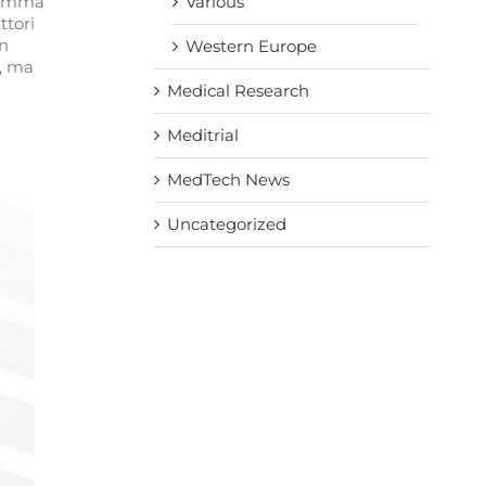
Various
gramma
ttori
un
Western Europe
), ma
Medical Research
Meditrial
MedTech News
Uncategorized